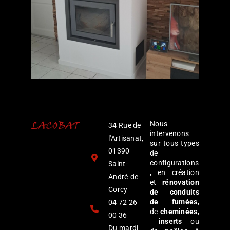
Nous
34 Rue de
intervenons
l'Artisanat,
sur tous types
01390
de
configurations
Saint-
, en création
André-de-
et
rénovation
Corcy
de conduits
de fumées
,
04 72 26
de
cheminées
,
00 36
inserts
ou
Du mardi