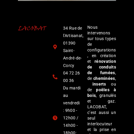
Nous
34 Rue de
intervenons
l'Artisanat,
sur tous types
01390
de
configurations
Saint-
, en création
André-de-
et
rénovation
Corcy
de conduits
de fumées
,
04 72 26
de
cheminées
,
00 36
inserts
ou
Du mardi
de
poêles à
au
bois
, granulés
et gaz.
vendredi
LACOBAT,
: 9h00 -
c’est aussi un
12h00 /
seul
interlocuteur
14h00 -
et la prise en
18h00: