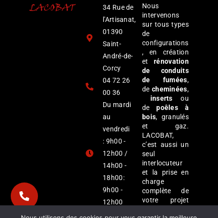
Nous
34 Rue de
intervenons
l'Artisanat,
sur tous types
01390
de
configurations
Saint-
, en création
André-de-
et
rénovation
Corcy
de conduits
de fumées
,
04 72 26
de
cheminées
,
00 36
inserts
ou
Du mardi
de
poêles à
au
bois
, granulés
et gaz.
vendredi
LACOBAT,
: 9h00 -
c’est aussi un
12h00 /
seul
interlocuteur
14h00 -
et la prise en
18h00:
charge
9h00 -
complète de
votre projet
12h00
afin d’éviter la
Samedi :
Nous utilisons des cookies pour vous garantir la meilleure